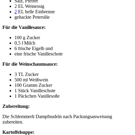
Salz, Pfeffer
2 EL Weinessig
2
EL helle Einbrenne
gehackte Petersilie
Für die Vanillesauce:
100 g Zucker
0,5 l Milch
6 frische Eigelb und
eine frische Vanilleschote
Für die Weinschaumsauce:
3 TL Zucker
500 ml Weißwein
100 Gramm Zucker
1 Stück Vanilleschote
1 Päckchen Vanillesoße
Zubereitung:
Die Schlemmerli Dampfnudeln nach Packungsanweisung
zubereiten.
Kartoffelsuppe: