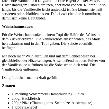
kochende Vanillemilch langsam unter die Eigelb-Zucker-Masse.
Unter ständigem Rühren erhitzen, aber nicht kochen. Rühren Sie so
lange, bis die Vanillesoße leicht angedickt ist. Sie können sie heiß
servieren oder abkühlen lassen. Dabei zwischendurch umrühren,
damit sich keine Haut bildet.
Weinschaumsauce:
Für die Weinschaumsoße in einem Topf die Hälfte des Weins mit
dem Zucker erhitzen. Die Vanilleschote aufschneiden, das Mark
herauskratzen und in den Topf geben. Die Schote ebenfalls
beifügen.
Mit noch mehr Wein auffüllen und mit dem Schneebesen bei
gleichbleibender Hitze schlagen. Anschließend mit dem Pulver von
der Vanillesauce aufrühren bis die Soße schön dick wird. Die
Vanilleschote entfernen.
Dampfnudeln – mal herzhaft gefüllt
Zutaten
1 Packung Schlemmerli Dampfnudeln (5 Stück)
200gr Hackfleisch
200gr Pilze (Champignons, Steinpilze, Austernpilze)
1 große Zwiebel